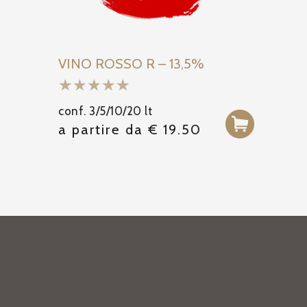
VINO ROSSO R – 13,5%
conf. 3/5/10/20 lt
a partire da
€
19.50