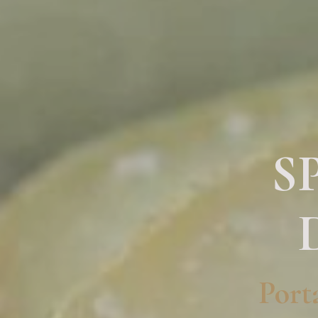
S
Port