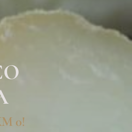
CO
A
KM 0!